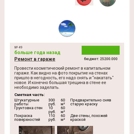
№ 49
больше года назад
Ремонт в гараже
бюджет: 25200.000
Провести косметический ремонт в капитальном
гараже. Как видно на фото покрытие на стенах
пришло в негодность, его надо снять и "накатать"
новое. И конечно большая трещина в стене ее
необходимо заделать.
Сметная часть:
Штукатурные
300
60
Предварительно сняв
работы
руб.
м²
старую краску
Грунтовка стен
10
60
руб.
м²
Покраска
110
60
Две стены, похожей
поверхностей
руб.
м²
краской