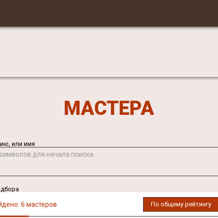
МАСТЕРА
ию, или имя
 символов для начала поиска
одбора
йдено: 6 мастеров
По общему рейтингу