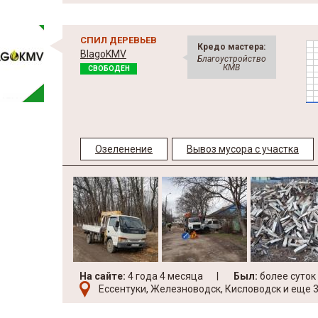
СПИЛ ДЕРЕВЬЕВ
Кредо мастера:
BlagoKMV
Благоустройство
КМВ
СВОБОДЕН
Озеленение
Вывоз мусора с участка
На сайте:
4 года 4 месяца
Был:
более суток
Ессентуки, Железноводск, Кисловодск и еще 3.