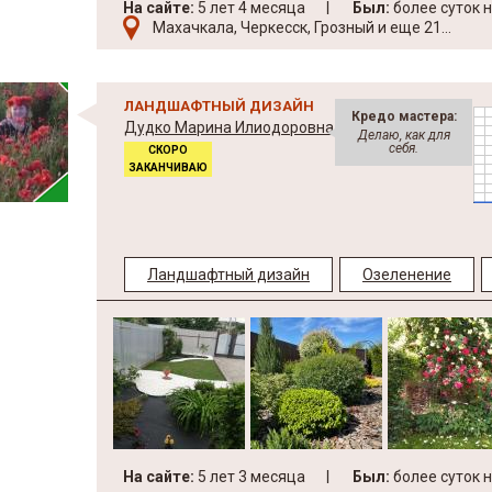
На сайте:
5 лет 4 месяца
Был:
более суток 
Махачкала, Черкесск, Грозный и еще 21...
ЛАНДШАФТНЫЙ ДИЗАЙН
Кредо мастера:
Дудко Марина Илиодоровна
Делаю, как для
себя.
СКОРО
ЗАКАНЧИВАЮ
Ландшафтный дизайн
Озеленение
На сайте:
5 лет 3 месяца
Был:
более суток 