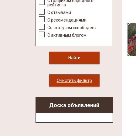
С графиком народного
рейтинга
С отзывами
С рекомендациями
Со статусом «свободен»
С активным блогом
Очистить фильтр
Доска объявлений