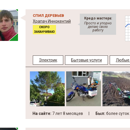
СПИЛ ДЕРЕВЬЕВ
Кредо мастера:
Храпач Иннокентий
Просто и упорно
делаю свою
СКОРО
работу
ЗАКАНЧИВАЮ
Электрик
Бытовые услуги
Любые 
На сайте:
7 лет 8 месяцев
Был:
более суток