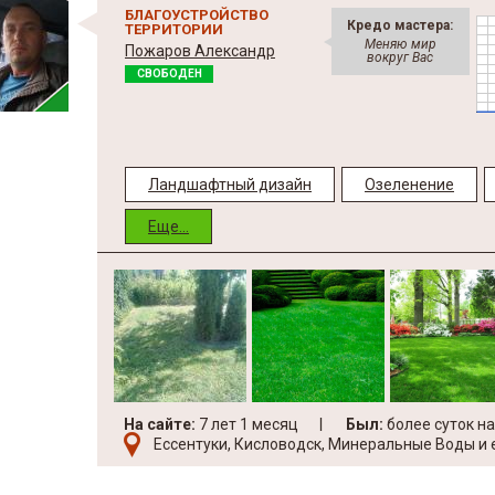
БЛАГОУСТРОЙСТВО
Кредо мастера:
ТЕРРИТОРИИ
Меняю мир
Пожаров Александр
вокруг Вас
СВОБОДЕН
Ландшафтный дизайн
Озеленение
Еще...
На сайте:
7 лет 1 месяц
Был:
более суток н
Ессентуки, Кисловодск, Минеральные Воды и е