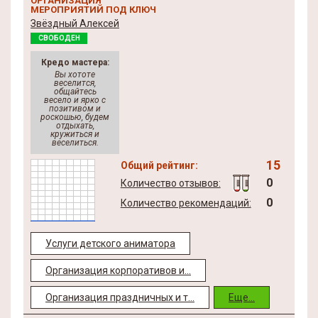
ОРГАНИЗАЦИЯ
МЕРОПРИЯТИЙ ПОД КЛЮЧ
Звёздный Алексей
СВОБОДЕН
Кредо мастера:
Вы хототе
веселится,
общайтесь
весело и ярко с
позитивом и
роскошью, будем
отдыхать,
кружиться и
веселиться.
15
Общий рейтинг:
0
Количество отзывов:
0
Количество рекомендаций:
Услуги детского аниматора
Организация корпоративов и...
Организация праздничных и т...
Еще...