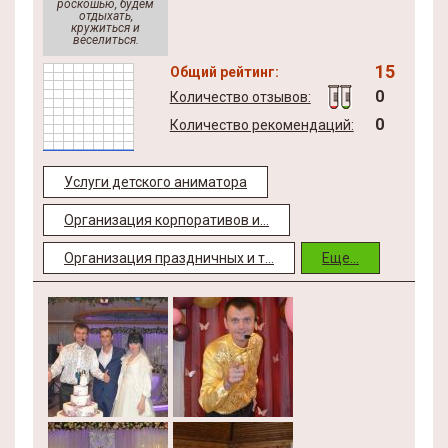
роскошью, будем
отдыхать,
кружиться и
веселиться.
15
Общий рейтинг:
0
Количество отзывов:
0
Количество рекомендаций:
Услуги детского аниматора
Организация корпоративов и...
Организация праздничных и т...
Еще...