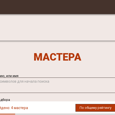
МАСТЕРА
ию, или имя
 символов для начала поиска
одбора
йдено: 4 мастера
По общему рейтингу