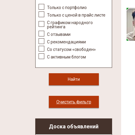
Только с портфолио
Только с ценой в прайс листе
С графиком народного
рейтинга
С отзывами
С рекомендациями
Со статусом «свободен»
С активным блогом
Очистить фильтр
Доска объявлений