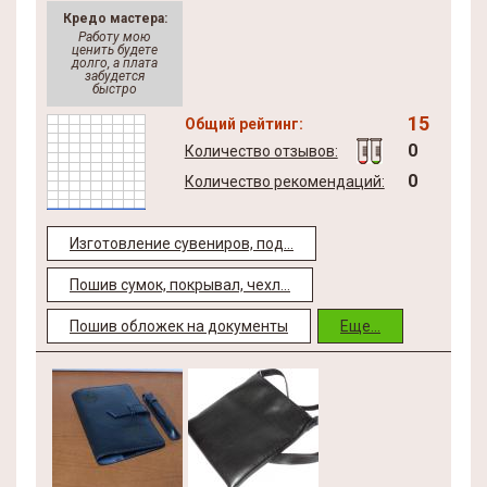
Кредо мастера:
Работу мою
ценить будете
долго, а плата
забудется
быстро
15
Общий рейтинг:
0
Количество отзывов:
0
Количество рекомендаций:
Изготовление сувениров, под...
Пошив сумок, покрывал, чехл...
Пошив обложек на документы
Еще...