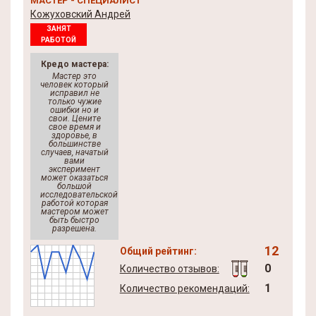
МАСТЕР - СПЕЦИАЛИСТ
Кожуховский Андрей
ЗАНЯТ
РАБОТОЙ
Кредо мастера:
Мастер это
человек который
исправил не
только чужие
ошибки но и
свои. Цените
свое время и
здоровье, в
большинстве
случаев, начатый
вами
эксперимент
может оказаться
большой
исследовательской
работой которая
мастером может
быть быстро
разрешена.
12
Общий рейтинг:
0
Количество отзывов:
1
Количество рекомендаций: